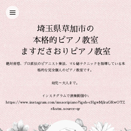
埼玉県草加市の
本格的ピアノ教室
ますださおりピアノ教室
絶対音感、プロ直伝のピアニスト奏法、マル秘テクニックを指導している本
格的な完全個人のピアノ教室です。
幼児～大人まで。
インスタグラムで演奏配信中↓
https://www.instagram.com/msaoripiano?igsh=cHgwMjlraGRwOTZ
r&utm_source=qr