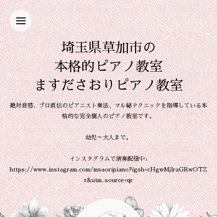
埼玉県草加市の
本格的ピアノ教室
ますださおりピアノ教室
絶対音感、プロ直伝のピアニスト奏法、マル秘テクニックを指導している本
格的な完全個人のピアノ教室です。
幼児～大人まで。
インスタグラムで演奏配信中↓
https://www.instagram.com/msaoripiano?igsh=cHgwMjlraGRwOTZ
r&utm_source=qr