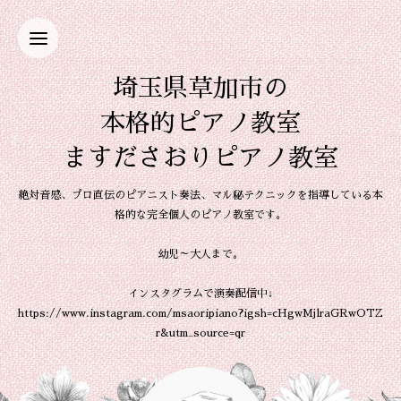
埼玉県草加市の
本格的ピアノ教室
ますださおりピアノ教室
絶対音感、プロ直伝のピアニスト奏法、マル秘テクニックを指導している本
格的な完全個人のピアノ教室です。
幼児～大人まで。
インスタグラムで演奏配信中↓
https://www.instagram.com/msaoripiano?igsh=cHgwMjlraGRwOTZ
r&utm_source=qr