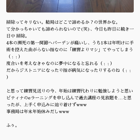
掃除ってキリない。結局はどこで諦めるか？の世界かな。
て分かっちゃいても諦められないので(笑)、今日も昨日に続き一
日中 掃除。
4本の瀕死の第一関節へバーデンが痛いし、うち1本は年明けに手
術を控えた曲がらない指なのに「練習よりマシ」てやってしまう
（ ; ; ）
度合いを考えなきゃなのに夢中になると忘れる（ ; ; ）
だからジストニアになったり指が病気になったりするのね（ ; ;
）
と思って練習見送りの今、年始は練習代わりに勉強しようと思い
ピティナのeラーニングを申し込んで過去講座の見放題を…と思
ったが、上手く申込みに辿り着けずwww
事務局は年末年始休みだしwww
ふぅ。