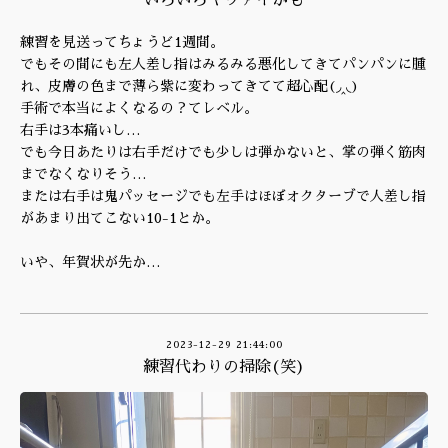
いろいろヤヴァイかも
練習を見送ってちょうど1週間。
でもその間にも左人差し指はみるみる悪化してきてパンパンに腫
れ、皮膚の色まで薄ら紫に変わってきてて超心配(◞‸◟)
手術で本当によくなるの？てレベル。
右手は3本痛いし…
でも今日あたりは右手だけでも少しは弾かないと、掌の弾く筋肉
までなくなりそう…
または右手は鬼パッセージでも左手はほぼオクターブで人差し指
があまり出てこない10-1とか。
いや、年賀状が先か…
2023-12-29 21:44:00
練習代わりの掃除(笑)