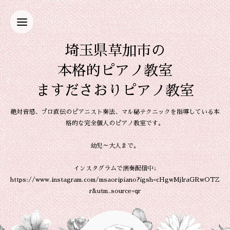
埼玉県草加市の
本格的ピアノ教室
ますださおりピアノ教室
絶対音感、プロ直伝のピアニスト奏法、マル秘テクニックを指導している本
格的な完全個人のピアノ教室です。
幼児～大人まで。
インスタグラムで演奏配信中↓
https://www.instagram.com/msaoripiano?igsh=cHgwMjlraGRwOTZ
r&utm_source=qr