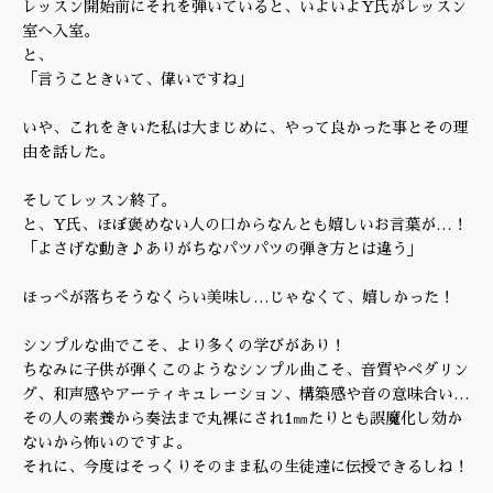
レッスン開始前にそれを弾いていると、いよいよY氏がレッスン
室へ入室。
と、
「言うこときいて、偉いですね」
いや、これをきいた私は大まじめに、やって良かった事とその理
由を話した。
そしてレッスン終了。
と、Y氏、ほぼ褒めない人の口からなんとも嬉しいお言葉が…！
「よさげな動き♪ありがちなパツパツの弾き方とは違う」
ほっぺが落ちそうなくらい美味し…じゃなくて、嬉しかった！
シンプルな曲でこそ、より多くの学びがあり！
ちなみに子供が弾くこのようなシンプル曲こそ、音質やペダリン
グ、和声感やアーティキュレーション、構築感や音の意味合い…
その人の素養から奏法まで丸裸にされ1㎜たりとも誤魔化し効か
ないから怖いのですよ。
それに、今度はそっくりそのまま私の生徒達に伝授できるしね！