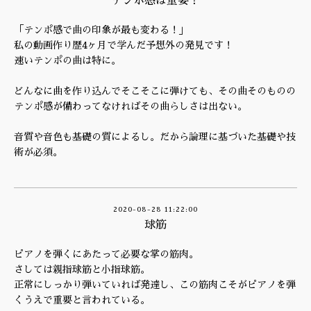
テンポ感は重要！
「テンポ感で曲の印象が最も変わる！」
私の動画作り歴4ヶ月で学んだ予想外の発見です！
速いテンポの曲は特に。
どんなに曲を作り込んでそこそこに弾けても、その曲そのものの
テンポ感が備わってなければその曲らしさは出ない。
音質や音色も基礎の質によるし。だから論理に基づいた基礎や技
術が必須。
2020-08-28 11:22:00
球筋
ピアノを弾くにあたって必要な掌の筋肉。
さしては親指球筋と小指球筋。
正常にしっかり弾いていれば発達し、この筋肉こそがピアノを弾
くうえで重要と言われている。