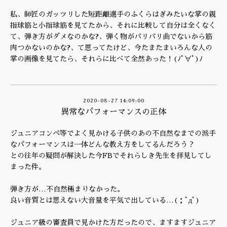
私、師匠のガッツリした短距離選手のふくらはぎみたいな掌の親
指球筋と小指球筋を見てたから、それに比較して自分は全くなく
て、弾き方がダメなのかな?、弾く物がバリバリ曲でないから筋
肉つかないのかな?、て思ってたけど、今たまたまいろんな人の
掌の画像を見てたら、それらに比べて全然あった！(ﾉﾟ∀ﾟ)ﾉ
2020-08-27 14:09:00
異常なパフォーマンスの正体
ジュニアコンペ等でよく見かける子供のあの不自然なまでの派手
なパフォーマンスは一体どんな教え方をしてるんだろう？
との往年の疑問が解決した今FBでそれらしき先生を拝見してし
まった件。
弾き方が…不自然極まりなかった。
良い音質とは思えない大音量を平気で出している…(；ﾟдﾟ)
ジュニア級の審査員で見かけた方だったので、ますますジュニア