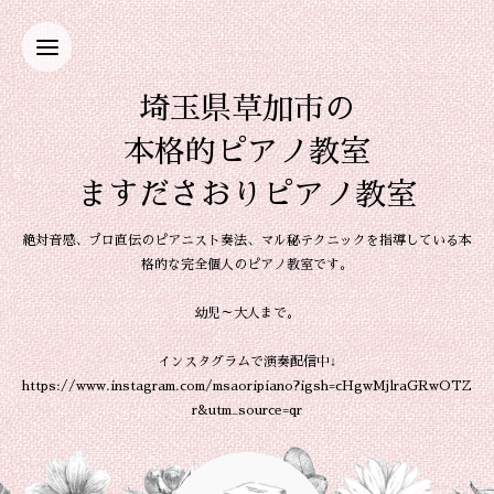
埼玉県草加市の
本格的ピアノ教室
ますださおりピアノ教室
絶対音感、プロ直伝のピアニスト奏法、マル秘テクニックを指導している本
格的な完全個人のピアノ教室です。
幼児～大人まで。
インスタグラムで演奏配信中↓
https://www.instagram.com/msaoripiano?igsh=cHgwMjlraGRwOTZ
r&utm_source=qr