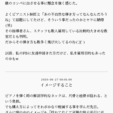
級のコンペに出させる事に懸念を強く感じた。
よくピアニスト師匠と「あの不自然な弾き方ってなんなんだろう
ね」て話題にしてたけど、そういう事だったのかとヤケに納得
(笑)
その指導者さん、スタッフも数人雇用している比較的大きめな教
室だとも判明。
だからその弾き方も数多く飛び火してるのね(´Д` )
以前、私のFBに友達申請きた方だけど、私を雇用目的もあった
のかもw
2020-08-27 00:01:00
イメージすること
ピアノを弾く時の解剖学的なネックは、尺骨と橈骨が捻れる、と
いう負担。
でも構え方によってそれがかなり軽減する事を学んだ先日。
さらに頭の中のイメージも「捻れてなくて可能な限り平行に近