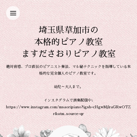
埼玉県草加市の
本格的ピアノ教室
ますださおりピアノ教室
絶対音感、プロ直伝のピアニスト奏法、マル秘テクニックを指導している本
格的な完全個人のピアノ教室です。
幼児～大人まで。
インスタグラムで演奏配信中↓
https://www.instagram.com/msaoripiano?igsh=cHgwMjlraGRwOTZ
r&utm_source=qr