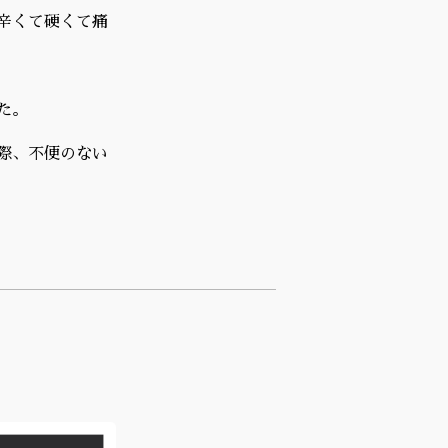
辛くて硬くて痛
た。
際、不便のない