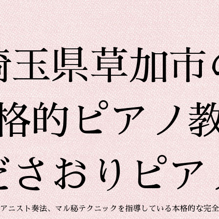
埼玉県草加市
格的ピアノ
ださおりピア
アニスト奏法、マル秘テクニックを指導している本格的な完全