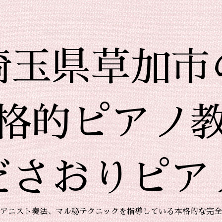
埼玉県草加市
格的ピアノ
ださおりピア
アニスト奏法、マル秘テクニックを指導している本格的な完全