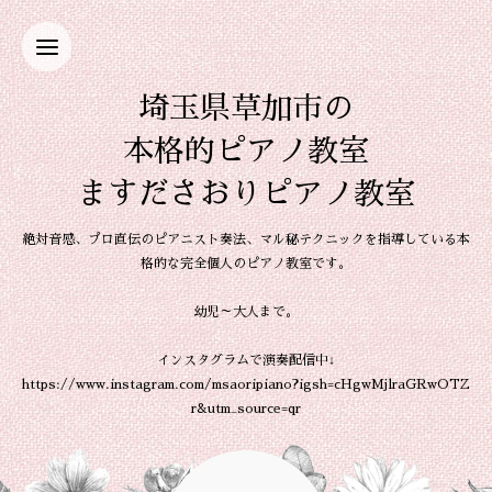
埼玉県草加市の
本格的ピアノ教室
ますださおりピアノ教室
絶対音感、プロ直伝のピアニスト奏法、マル秘テクニックを指導している本
格的な完全個人のピアノ教室です。
幼児～大人まで。
インスタグラムで演奏配信中↓
https://www.instagram.com/msaoripiano?igsh=cHgwMjlraGRwOTZ
r&utm_source=qr