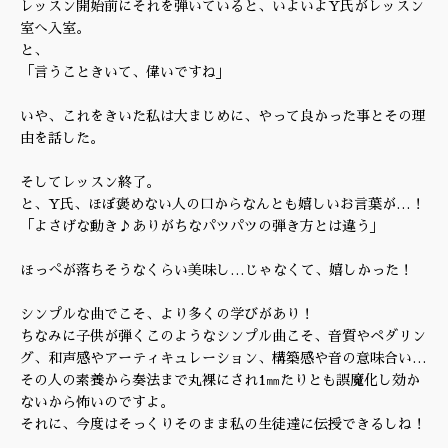
レッスン開始前にそれを弾いていると、いよいよY氏がレッスン
室へ入室。
と、
「言うこときいて、偉いですね」
いや、これをきいた私は大まじめに、やって良かった事とその理
由を話した。
そしてレッスン終了。
と、Y氏、ほぼ褒めない人の口からなんとも嬉しいお言葉が…！
「よさげな動き♪ありがちなパツパツの弾き方とは違う」
ほっぺが落ちそうなくらい美味し…じゃなくて、嬉しかった！
シンプルな曲でこそ、より多くの学びがあり！
ちなみに子供が弾くこのようなシンプル曲こそ、音質やペダリン
グ、和声感やアーティキュレーション、構築感や音の意味合い…
その人の素養から奏法まで丸裸にされ1㎜たりとも誤魔化し効か
ないから怖いのですよ。
それに、今度はそっくりそのまま私の生徒達に伝授できるしね！