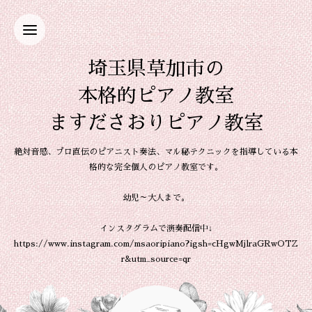
埼玉県草加市の
本格的ピアノ教室
ますださおりピアノ教室
絶対音感、プロ直伝のピアニスト奏法、マル秘テクニックを指導している本
格的な完全個人のピアノ教室です。
幼児～大人まで。
インスタグラムで演奏配信中↓
https://www.instagram.com/msaoripiano?igsh=cHgwMjlraGRwOTZ
r&utm_source=qr