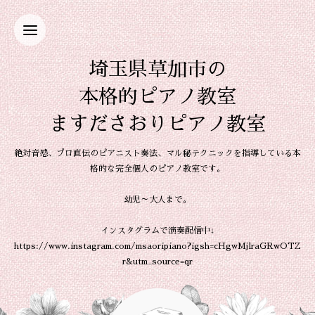
埼玉県草加市の
本格的ピアノ教室
ますださおりピアノ教室
絶対音感、プロ直伝のピアニスト奏法、マル秘テクニックを指導している本
格的な完全個人のピアノ教室です。
幼児～大人まで。
インスタグラムで演奏配信中↓
https://www.instagram.com/msaoripiano?igsh=cHgwMjlraGRwOTZ
r&utm_source=qr