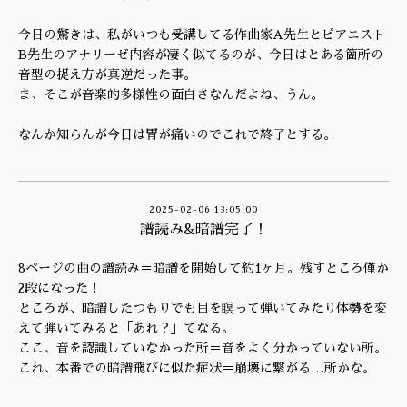
今日の驚きは、私がいつも受講してる作曲家A先生とピアニスト
B先生のアナリーゼ内容が凄く似てるのが、今日はとある箇所の
音型の捉え方が真逆だった事。
ま、そこが音楽的多様性の面白さなんだよね、うん。
なんか知らんが今日は胃が痛いのでこれで終了とする。
2025-02-06 13:05:00
譜読み&暗譜完了！
8ページの曲の譜読み＝暗譜を開始して約1ヶ月。残すところ僅か
2段になった！
ところが、暗譜したつもりでも目を瞑って弾いてみたり体勢を変
えて弾いてみると「あれ？」てなる。
ここ、音を認識していなかった所＝音をよく分かっていない所。
これ、本番での暗譜飛びに似た症状＝崩壊に繋がる…所かな。