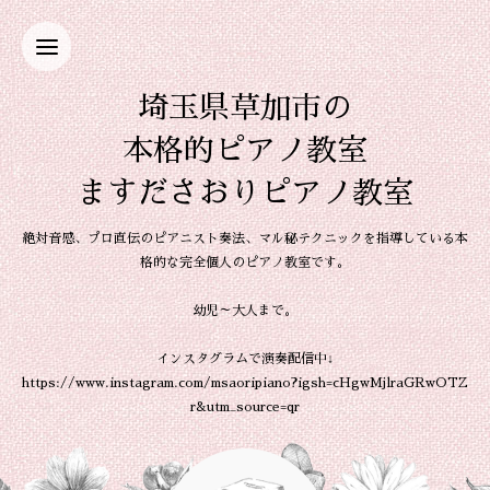
埼玉県草加市の
本格的ピアノ教室
ますださおりピアノ教室
絶対音感、プロ直伝のピアニスト奏法、マル秘テクニックを指導している本
格的な完全個人のピアノ教室です。
幼児～大人まで。
インスタグラムで演奏配信中↓
https://www.instagram.com/msaoripiano?igsh=cHgwMjlraGRwOTZ
r&utm_source=qr