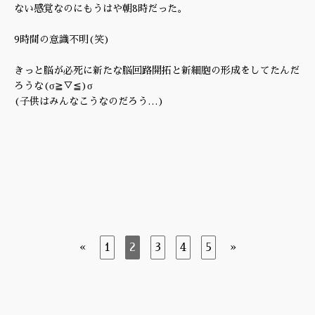
ない感覚なのにもうはや朝8時だった。
9時間の意識不明(笑)
きっと脳が必死に新たな脳回路開拓と新細胞の形成をしてたんだ
ろうな(σ≧▽≦)σ
(子供はみんなこうなのだろう…)
«
1
2
3
4
5
»