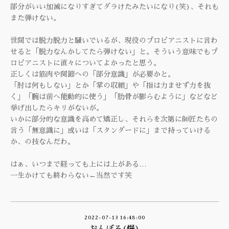
部分がいい加減になりすぎてダラけたみたいになり(笑)、それも
また弾けない。
世間では脱力脱力と騒いでいるが、現役のプロピアニストに言わ
せると「脱力なんかしてたら弾けない」と。そういう意味でもプ
ロピアニストに直々についてよかったと思う。
正しくは筋肉や関節への「部分意識」が必要かと。
「肘は何もしない」とか「掌の収縮」や「指は力ませず力を抜
く」「腕は前へ能動的に使う」「肋骨が膨らむように」などなど
挙げ出したらキリがないが。
いかに部分的な意識を高めて矯正し、それらを次第に師匠たちの
言う「無意識に」或いは「スタンダードに」まで持っていける
か、の技なんだわ。
はぁ、いつまで経っても上には上がある…
一生かけても終わらない←当然です笑
2022-07-13 16:48:00