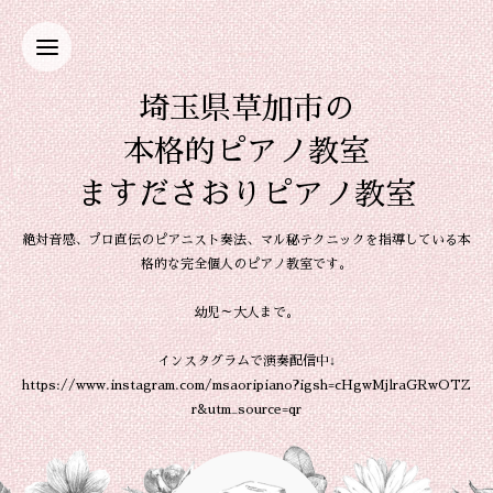
埼玉県草加市の
本格的ピアノ教室
ますださおりピアノ教室
絶対音感、プロ直伝のピアニスト奏法、マル秘テクニックを指導している本
格的な完全個人のピアノ教室です。
幼児～大人まで。
インスタグラムで演奏配信中↓
https://www.instagram.com/msaoripiano?igsh=cHgwMjlraGRwOTZ
r&utm_source=qr