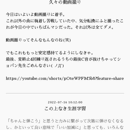
久々の動画撮り
今日はいよいよ動画撮りに着手。
これ以外の曲に執着し苦戦していた中、気分転換にふと撮ったこ
れが今日の中でいちばんマシだった。それ以外は全てダメ。
動画撮りってそんなもんなのね(笑)
でもこれももっと安定感持てるようにしなきゃ。
最後、変終止4回繰り返されるうちの最後C音が抜けちゃってシ
ョパン先生ごめんなさい( ノД`)
https://youtube.com/shorts/pOteWPFM5b8?feature=share
2022-07-16 10:12:00
この上なき生涯学習
「ちゃんと弾こう」と思うと力みに繋がって次第に弾けなくなる
し、かといって良い意味で「いい加減に」と思っても、いろんな