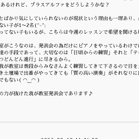
はあるけれど、プラスアルファをどうしようかな？
とばかり気にしていられないのが現状という理由も一理あり、
い子が1〜2名(^-^;
ってない子もいるが、こちらは今週のレッスンで希望を聞ける
室がこうなのは、発表会の為だけにピアノをやっているわけで
達の手段であって、大切なのは「日頃からの練習」それと「テ
つどんどん進行」に尽きるから。
我が教室は普段からみなさんよく練習してきて下さるので目を
き土壇場で出番がやってきても「質の高い演奏」がそれなりに
もない( ◠‿◠ )
の力が抜けた我が教室発表会であります♪