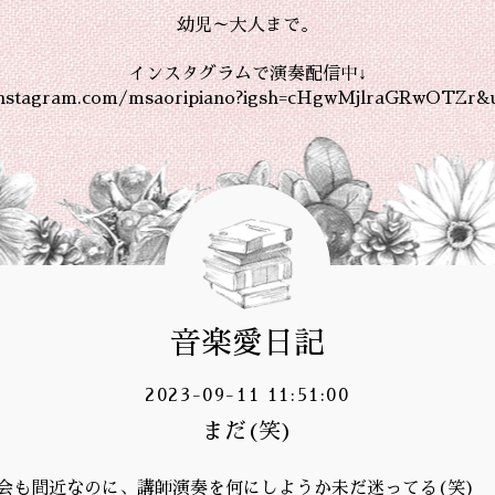
幼児～大人まで。
インスタグラムで演奏配信中↓
instagram.com/msaoripiano?igsh=cHgwMjlraGRwOTZr&
音楽愛日記
2023-09-11 11:51:00
まだ(笑)
会も間近なのに、講師演奏を何にしようか未だ迷ってる(笑)