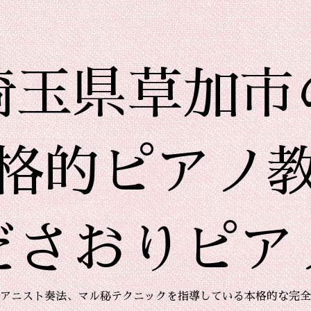
埼玉県草加市
格的ピアノ
ださおりピア
アニスト奏法、マル秘テクニックを指導している本格的な完全