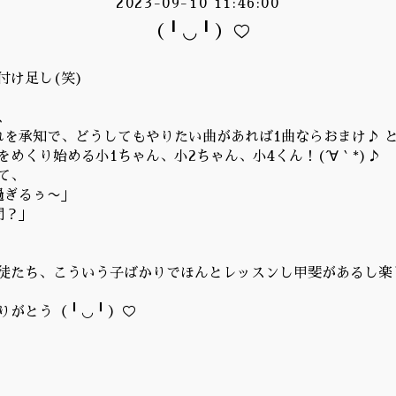
2023-09-10 11:46:00
（╹◡╹）♡
付け足し(笑)
、
れを承知で、どうしてもやりたい曲があれば1曲ならおまけ♪ 
めくり始める小1ちゃん、小2ちゃん、小4くん！(´∀｀*)♪
て、
過ぎるぅ〜」
間？」
徒たち、こういう子ばかりでほんとレッスンし甲斐があるし楽
りがとう（╹◡╹）♡