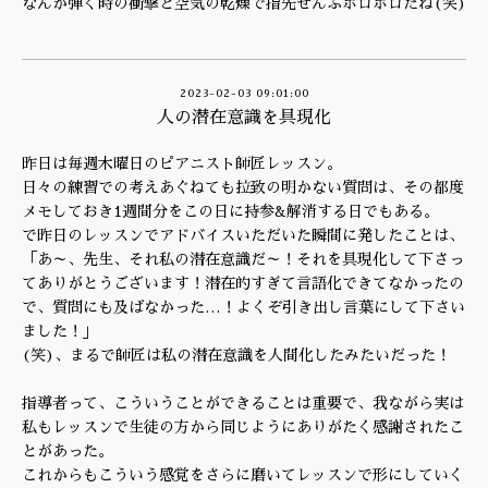
なんか弾く時の衝撃と空気の乾燥で指先ぜんぶボロボロだね(笑)
2023-02-03 09:01:00
人の潜在意識を具現化
昨日は毎週木曜日のピアニスト師匠レッスン。
日々の練習での考えあぐねても拉致の明かない質問は、その都度
メモしておき1週間分をこの日に持参&解消する日でもある。
で昨日のレッスンでアドバイスいただいた瞬間に発したことは、
「あ～、先生、それ私の潜在意識だ～！それを具現化して下さっ
てありがとうございます！潜在的すぎて言語化できてなかったの
で、質問にも及ばなかった…！よくぞ引き出し言葉にして下さい
ました！」
(笑)、まるで師匠は私の潜在意識を人間化したみたいだった！
指導者って、こういうことができることは重要で、我ながら実は
私もレッスンで生徒の方から同じようにありがたく感謝されたこ
とがあった。
これからもこういう感覚をさらに磨いてレッスンで形にしていく