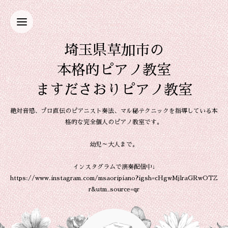
埼玉県草加市の
本格的ピアノ教室
ますださおりピアノ教室
絶対音感、プロ直伝のピアニスト奏法、マル秘テクニックを指導している本
格的な完全個人のピアノ教室です。
幼児～大人まで。
インスタグラムで演奏配信中↓
https://www.instagram.com/msaoripiano?igsh=cHgwMjlraGRwOTZ
r&utm_source=qr