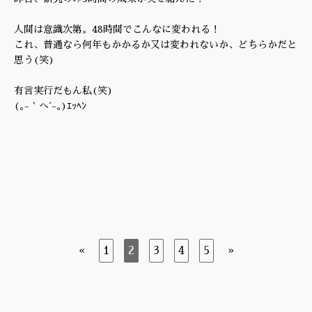
人間は意識次第。48時間でこんなに変われる！
これ、普通なら何年もかかるか又は変われないか、どちらかだと
思う(笑)
有言実行だもん私(笑)
(｡-｀へ´-｡)ｴｯﾍﾝ
«
1
2
3
4
5
»