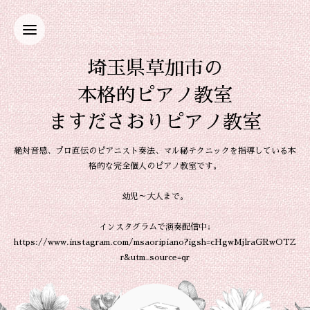
埼玉県草加市の
本格的ピアノ教室
ますださおりピアノ教室
絶対音感、プロ直伝のピアニスト奏法、マル秘テクニックを指導している本
格的な完全個人のピアノ教室です。
幼児～大人まで。
インスタグラムで演奏配信中↓
https://www.instagram.com/msaoripiano?igsh=cHgwMjlraGRwOTZ
r&utm_source=qr