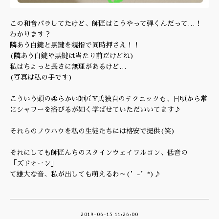
この和音バラしてたけど、師匠はこうやって弾くんだって…！
わかります？
隣あう白鍵と黒鍵を親指で同時押さえ！！
(隣あう白鍵や黒鍵は当たり前だけどね)
私はちょっと長さに無理があるけど…
(写真は私の手です)
こういう頭の柔らかい師匠Y氏独自のテクニックも、日頃から常
にシャワーを浴びるが如く学ばせていただいいてます♪
それらのノウハウを私の生徒たちには格安で提供(笑)
それにしても師匠んちのスタインウェイフルコン、低音の
「ズドォーン」
て雄大な音、私が出しても萌えるわ～(’-’*)♪
2019-06-15 11:26:00