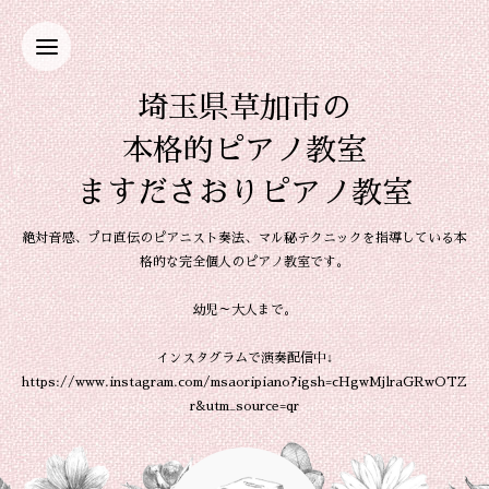
埼玉県草加市の
本格的ピアノ教室
ますださおりピアノ教室
絶対音感、プロ直伝のピアニスト奏法、マル秘テクニックを指導している本
格的な完全個人のピアノ教室です。
幼児～大人まで。
インスタグラムで演奏配信中↓
https://www.instagram.com/msaoripiano?igsh=cHgwMjlraGRwOTZ
r&utm_source=qr