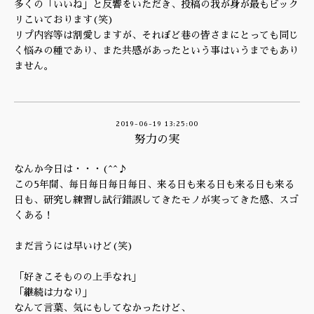
多くの「いいね」と反響をいただき、投稿の我が身が最もビック
リこいております(笑)
リプ内容等は割愛しますが、それぼど巷の皆さまにとっても同じ
く悩みの種であり、また共感があったという事はいうまでもあり
ません。
2019-06-19 13:25:00
努力の実
なんか今日は・・・(^^♪
この5年間、毎日毎日毎日毎日、来る日も来る日も来る日も来る
日も、研究し練習し試行錯誤してきたモノが実ってきた感、スゴ
くある！
まだ言うには早いけど(笑)
「好きこそものの上手なれ」
「継続は力なり」
なんて言葉、気にもしてなかったけど、