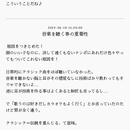
こういうことだね♪
2019-06-18 11:20:00
音楽を聴く事の重要性
原因をつきとめた！
頭のいい子なのに、決して速くもないテンポにあれだけ色々やっ
てもついてこれない原因を！
日常的にクラシック曲をほぼ聴いていなかった。
音楽を聴かない脳と耳がその感覚なしに技術ばかり教わってもそ
りゃできないよ…
逆に耳が技術を作る事はよくあると師匠も言ってるし…
で「歌うのは好きだしカラオケもよく行く」とか言っていたのた
けど質が全く違う。
クラシック＝伝統を重んじる、て意味。