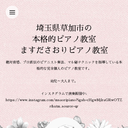
埼玉県草加市の
本格的ピアノ教室
ますださおりピアノ教室
絶対音感、プロ直伝のピアニスト奏法、マル秘テクニックを指導している本
格的な完全個人のピアノ教室です。
幼児～大人まで。
インスタグラムで演奏配信中↓
https://www.instagram.com/msaoripiano?igsh=cHgwMjlraGRwOTZ
r&utm_source=qr