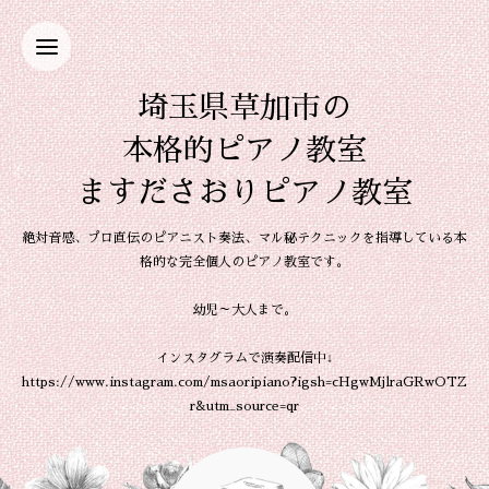
埼玉県草加市の
本格的ピアノ教室
ますださおりピアノ教室
絶対音感、プロ直伝のピアニスト奏法、マル秘テクニックを指導している本
格的な完全個人のピアノ教室です。
幼児～大人まで。
インスタグラムで演奏配信中↓
https://www.instagram.com/msaoripiano?igsh=cHgwMjlraGRwOTZ
r&utm_source=qr