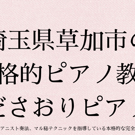
埼玉県草加市
格的ピアノ
ださおりピア
アニスト奏法、マル秘テクニックを指導している本格的な完全