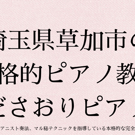
埼玉県草加市
格的ピアノ
ださおりピア
アニスト奏法、マル秘テクニックを指導している本格的な完全