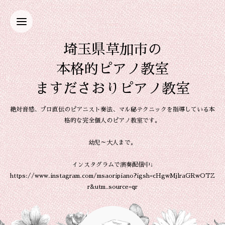
埼玉県草加市の
本格的ピアノ教室
ますださおりピアノ教室
絶対音感、プロ直伝のピアニスト奏法、マル秘テクニックを指導している本
格的な完全個人のピアノ教室です。
幼児～大人まで。
インスタグラムで演奏配信中↓
https://www.instagram.com/msaoripiano?igsh=cHgwMjlraGRwOTZ
r&utm_source=qr