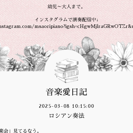
幼児～大人まで。
インスタグラムで演奏配信中↓
instagram.com/msaoripiano?igsh=cHgwMjlraGRwOTZr&
音楽愛日記
2025-03-08 10:15:00
ロシアン奏法
楽会」見てるなう。