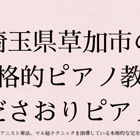
埼玉県草加市
格的ピアノ
ださおりピア
アニスト奏法、マル秘テクニックを指導している本格的な完全