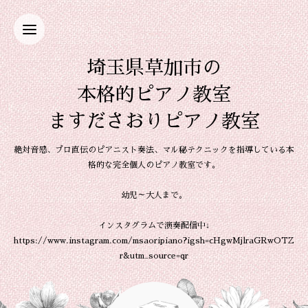
埼玉県草加市の
本格的ピアノ教室
ますださおりピアノ教室
絶対音感、プロ直伝のピアニスト奏法、マル秘テクニックを指導している本
格的な完全個人のピアノ教室です。
幼児～大人まで。
インスタグラムで演奏配信中↓
https://www.instagram.com/msaoripiano?igsh=cHgwMjlraGRwOTZ
r&utm_source=qr