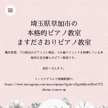
埼玉県草加市の
本格的ピアノ教室
ますださおりピアノ教室
絶対音感、プロ直伝のピアニスト奏法、マル秘テクニックを指導している本
格的な完全個人のピアノ教室です。
幼児～大人まで。
インスタグラムで演奏配信中↓
https://www.instagram.com/msaoripiano?igsh=cHgwMjlraGRwOTZ
r&utm_source=qr