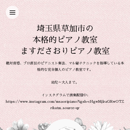
埼玉県草加市の
本格的ピアノ教室
ますださおりピアノ教室
絶対音感、プロ直伝のピアニスト奏法、マル秘テクニックを指導している本
格的な完全個人のピアノ教室です。
幼児～大人まで。
インスタグラムで演奏配信中↓
https://www.instagram.com/msaoripiano?igsh=cHgwMjlraGRwOTZ
r&utm_source=qr