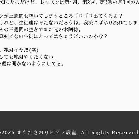
で知ったのだけど、レッスンは第1週、第2週、第3週の月3回の
ンが三週間も空いてしまうところゴロゴロ出てくるよ？
けれど、生徒達は育たないだろうね。我流にばかり流れてしま
その三週間の空きでまた元の木阿弥。
真剣でない生徒にとってはちょうどいいのかな？
、絶対イヤだ(笑)
しても絶対やりたくない。
3週は開かないようにしてる。
©2026
ますださおりピアノ教室
. All Rights Reserved