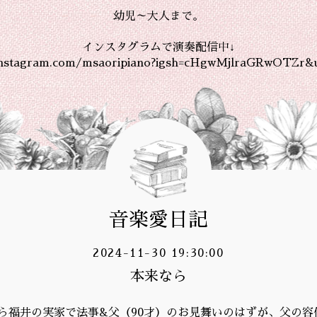
幼児～大人まで。
インスタグラムで演奏配信中↓
instagram.com/msaoripiano?igsh=cHgwMjlraGRwOTZr&
音楽愛日記
2024-11-30 19:30:00
本来なら
ら福井の実家で法事&父（90才）のお見舞いのはずが、父の容