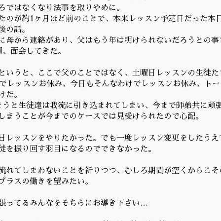
ろではなくなり法事を取りやめに。
たのが約1ヶ月ほど前のことで、本来レッスン予定日だった本日
後の話。
に母から連絡があり、父はもう年は明けられないだろうとの事
週、面会してきた。
というと、ここで父のことではなく、土曜日レッスンの生徒た
日でレッスンお休み、今日もそんなわけでレッスンお休み、トー
けだ。
まうと生徒達は我流に引き込まれてしまい、今まで師弟共に頑
しまうことが今までのケースでは見受けられたので心配。
日レッスンをやりたかった。でも一度レッスン変更をしたうえ
徒を振り回す羽目になるのでできなかった。
流れてしまわないことを祈りつつ、むしろ期間が空くからこそ
プラスの働きを望みたい。
張ってるみんなをそちらにお導き下さい…