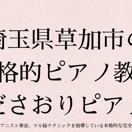
埼玉県草加市
格的ピアノ
ださおりピア
アニスト奏法、マル秘テクニックを指導している本格的な完全