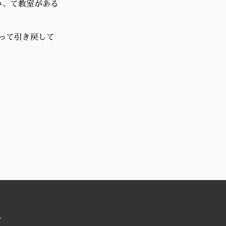
み、て教室がある
って引き戻して
.