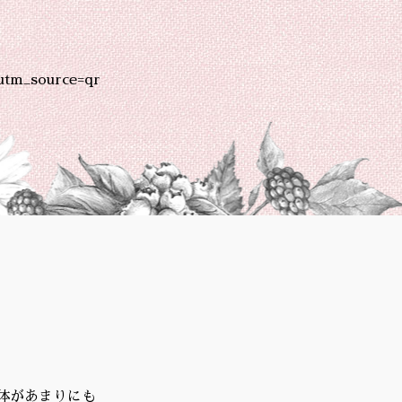
utm_source=qr
体があまりにも