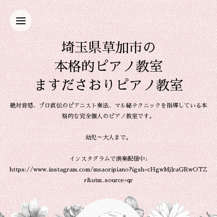
埼玉県草加市の
本格的ピアノ教室
ますださおりピアノ教室
絶対音感、プロ直伝のピアニスト奏法、マル秘テクニックを指導している本
格的な完全個人のピアノ教室です。
幼児～大人まで。
インスタグラムで演奏配信中↓
https://www.instagram.com/msaoripiano?igsh=cHgwMjlraGRwOTZ
r&utm_source=qr