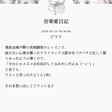
音楽愛日記
2024-09-19 00:34:00
ジワリ
発表会瀬戸際の真剣勝負のレッスンで、
訴えたい心情が募ったクライマックス部分をバタバタと忙しく散
らかったように弾くので、
「それじゃスズメが水浴びしてるみたいだよぉ（˘･з･˘) 」
と言うと、
クスッと笑った小２くん(笑)
それを思い出してジワってる♪