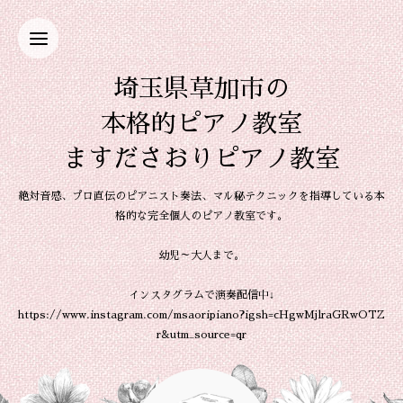
埼玉県草加市の
本格的ピアノ教室
ますださおりピアノ教室
絶対音感、プロ直伝のピアニスト奏法、マル秘テクニックを指導している本
格的な完全個人のピアノ教室です。
幼児～大人まで。
インスタグラムで演奏配信中↓
https://www.instagram.com/msaoripiano?igsh=cHgwMjlraGRwOTZ
r&utm_source=qr