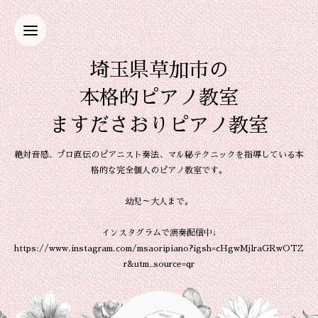
埼玉県草加市の
本格的ピアノ教室
ますださおりピアノ教室
絶対音感、プロ直伝のピアニスト奏法、マル秘テクニックを指導している本
格的な完全個人のピアノ教室です。
幼児～大人まで。
インスタグラムで演奏配信中↓
https://www.instagram.com/msaoripiano?igsh=cHgwMjlraGRwOTZ
r&utm_source=qr