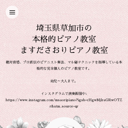
埼玉県草加市の
本格的ピアノ教室
ますださおりピアノ教室
絶対音感、プロ直伝のピアニスト奏法、マル秘テクニックを指導している本
格的な完全個人のピアノ教室です。
幼児～大人まで。
インスタグラムで演奏配信中↓
https://www.instagram.com/msaoripiano?igsh=cHgwMjlraGRwOTZ
r&utm_source=qr