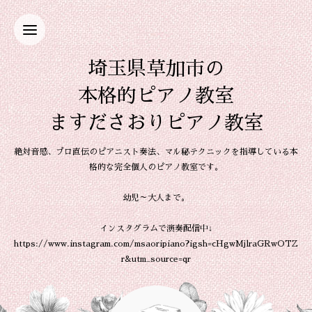
埼玉県草加市の
本格的ピアノ教室
ますださおりピアノ教室
絶対音感、プロ直伝のピアニスト奏法、マル秘テクニックを指導している本
格的な完全個人のピアノ教室です。
幼児～大人まで。
インスタグラムで演奏配信中↓
https://www.instagram.com/msaoripiano?igsh=cHgwMjlraGRwOTZ
r&utm_source=qr