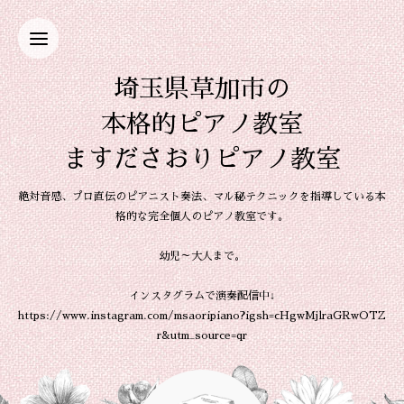
埼玉県草加市の
本格的ピアノ教室
ますださおりピアノ教室
絶対音感、プロ直伝のピアニスト奏法、マル秘テクニックを指導している本
格的な完全個人のピアノ教室です。
幼児～大人まで。
インスタグラムで演奏配信中↓
https://www.instagram.com/msaoripiano?igsh=cHgwMjlraGRwOTZ
r&utm_source=qr