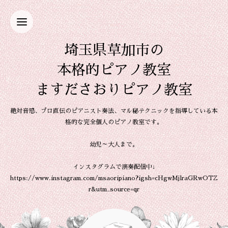
埼玉県草加市の
本格的ピアノ教室
ますださおりピアノ教室
絶対音感、プロ直伝のピアニスト奏法、マル秘テクニックを指導している本
格的な完全個人のピアノ教室です。
幼児～大人まで。
インスタグラムで演奏配信中↓
https://www.instagram.com/msaoripiano?igsh=cHgwMjlraGRwOTZ
r&utm_source=qr