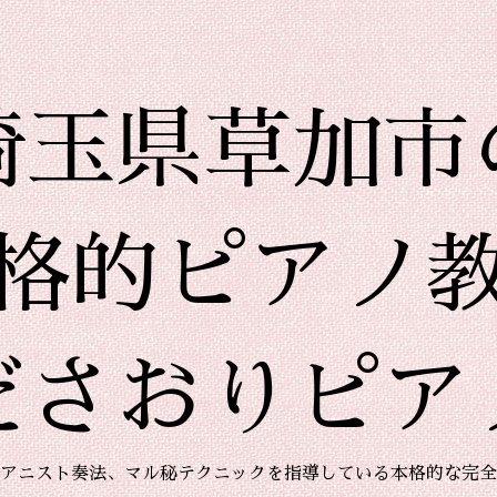
埼玉県草加市
格的ピアノ
ださおりピア
アニスト奏法、マル秘テクニックを指導している本格的な完全