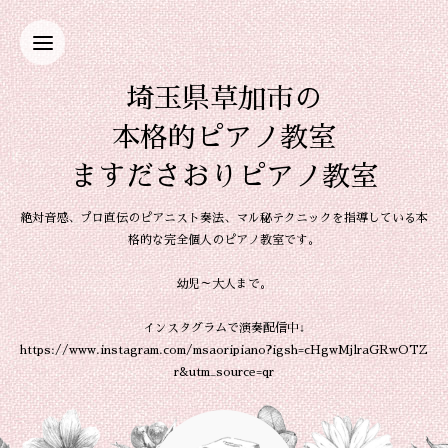
埼玉県草加市の
本格的ピアノ教室
ますださおりピアノ教室
絶対音感、プロ直伝のピアニスト奏法、マル秘テクニックを指導している本
格的な完全個人のピアノ教室です。
幼児～大人まで。
インスタグラムで演奏配信中↓
https://www.instagram.com/msaoripiano?igsh=cHgwMjlraGRwOTZ
r&utm_source=qr