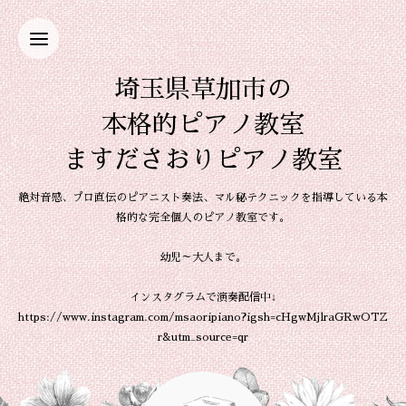
埼玉県草加市の
本格的ピアノ教室
ますださおりピアノ教室
絶対音感、プロ直伝のピアニスト奏法、マル秘テクニックを指導している本
格的な完全個人のピアノ教室です。
幼児～大人まで。
インスタグラムで演奏配信中↓
https://www.instagram.com/msaoripiano?igsh=cHgwMjlraGRwOTZ
r&utm_source=qr