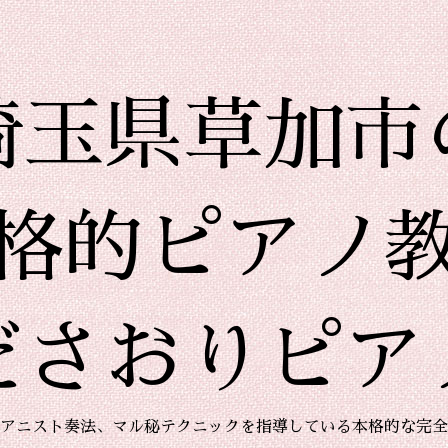
埼玉県草加市
格的ピアノ
ださおりピア
アニスト奏法、マル秘テクニックを指導している本格的な完全