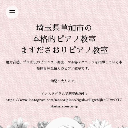
埼玉県草加市の
本格的ピアノ教室
ますださおりピアノ教室
絶対音感、プロ直伝のピアニスト奏法、マル秘テクニックを指導している本
格的な完全個人のピアノ教室です。
幼児～大人まで。
インスタグラムで演奏配信中↓
https://www.instagram.com/msaoripiano?igsh=cHgwMjlraGRwOTZ
r&utm_source=qr