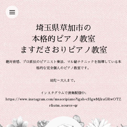
埼玉県草加市の
本格的ピアノ教室
ますださおりピアノ教室
絶対音感、プロ直伝のピアニスト奏法、マル秘テクニックを指導している本
格的な完全個人のピアノ教室です。
幼児～大人まで。
インスタグラムで演奏配信中↓
https://www.instagram.com/msaoripiano?igsh=cHgwMjlraGRwOTZ
r&utm_source=qr