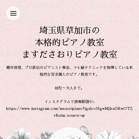
埼玉県草加市の
本格的ピアノ教室
ますださおりピアノ教室
絶対音感、プロ直伝のピアニスト奏法、マル秘テクニックを指導している本
格的な完全個人のピアノ教室です。
幼児～大人まで。
インスタグラムで演奏配信中↓
https://www.instagram.com/msaoripiano?igsh=cHgwMjlraGRwOTZ
r&utm_source=qr