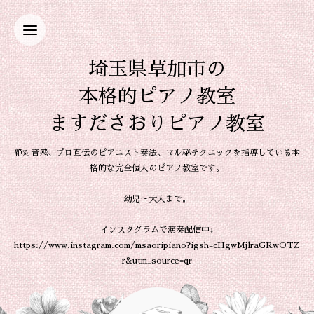
埼玉県草加市の
本格的ピアノ教室
ますださおりピアノ教室
絶対音感、プロ直伝のピアニスト奏法、マル秘テクニックを指導している本
格的な完全個人のピアノ教室です。
幼児～大人まで。
インスタグラムで演奏配信中↓
https://www.instagram.com/msaoripiano?igsh=cHgwMjlraGRwOTZ
r&utm_source=qr