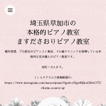
埼玉県草加市の
本格的ピアノ教室
ますださおりピアノ教室
絶対音感、プロ直伝のピアニスト奏法、マル秘テクニックを指導している本
格的な完全個人のピアノ教室です。
幼児～大人まで。
インスタグラムで演奏配信中↓
https://www.instagram.com/msaoripiano?igsh=cHgwMjlraGRwOTZ
r&utm_source=qr