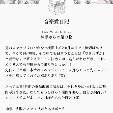
音楽愛日記
2022-07-27 11:31:00
神様からの贈り物
近いステップはいつかなと検索すると8月はすでに締切ばかり
で、早くて9月初旬。その中でも目星のところは「空きわずか」
と表示なので直ぐさまここに決めて申し込んだわけだが、これ、
どう考えても神様からの贈り物としか…！
先日のズタボロ本番のリベンジとして一ヶ月ちょっと先のステッ
プを用意してくれてた感ありあり(笑)
だって本番2日前の奏法改善の試みは、それを身につけるには期
間が短すぎた。なのでもうしばらく期間を要し、自分が納得いく
モノにするんだよ、との神様からの計画と指示。
神様、失敗とステップ席をありがとう！