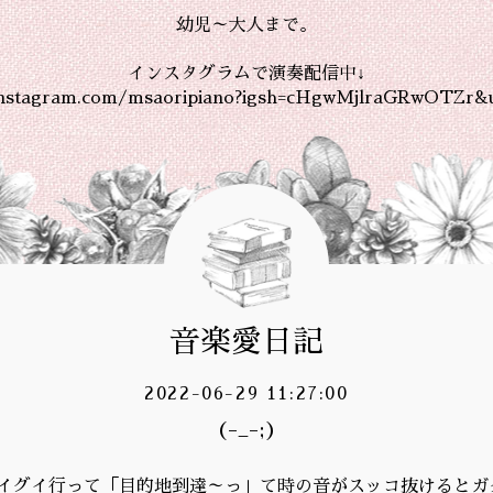
幼児～大人まで。
インスタグラムで演奏配信中↓
instagram.com/msaoripiano?igsh=cHgwMjlraGRwOTZr&
音楽愛日記
2022-06-29 11:27:00
(-_-;)
イグイ行って「目的地到達～っ」て時の音がスッコ抜けるとガ