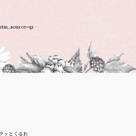
utm_source=qr
クッとくるわ