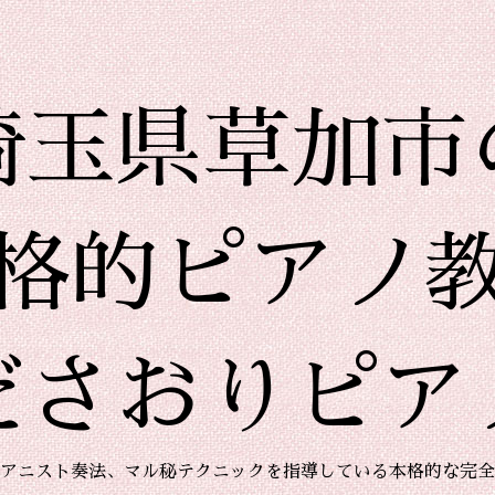
埼玉県草加市
格的ピアノ
ださおりピア
アニスト奏法、マル秘テクニックを指導している本格的な完全