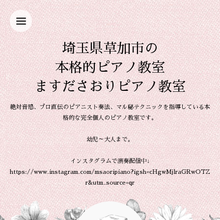
埼玉県草加市の
本格的ピアノ教室
ますださおりピアノ教室
絶対音感、プロ直伝のピアニスト奏法、マル秘テクニックを指導している本
格的な完全個人のピアノ教室です。
幼児～大人まで。
インスタグラムで演奏配信中↓
https://www.instagram.com/msaoripiano?igsh=cHgwMjlraGRwOTZ
r&utm_source=qr