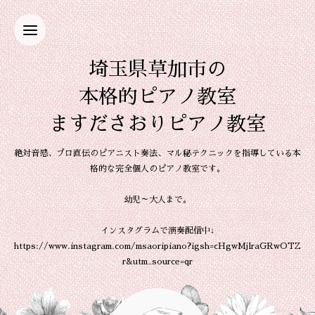
埼玉県草加市の
本格的ピアノ教室
ますださおりピアノ教室
絶対音感、プロ直伝のピアニスト奏法、マル秘テクニックを指導している本
格的な完全個人のピアノ教室です。
幼児～大人まで。
インスタグラムで演奏配信中↓
https://www.instagram.com/msaoripiano?igsh=cHgwMjlraGRwOTZ
r&utm_source=qr