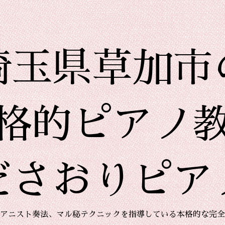
埼玉県草加市
格的ピアノ
ださおりピア
アニスト奏法、マル秘テクニックを指導している本格的な完全