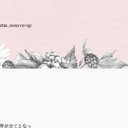
utm_source=qr
明等が全てとなっ