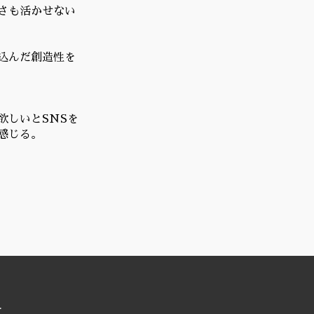
さも活かせない
込んだ創造性を
欲しいとSNSを
感じる。
.