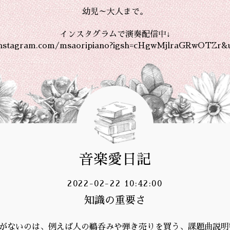
幼児～大人まで。
インスタグラムで演奏配信中↓
instagram.com/msaoripiano?igsh=cHgwMjlraGRwOTZr&
音楽愛日記
2022-02-22 10:42:00
知識の重要さ
識がないのは、例えば人の鵜呑みや弾き売りを買う、課題曲説