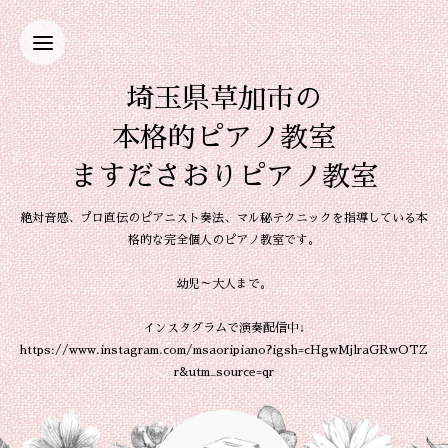
埼玉県草加市の
本格的ピアノ教室
ますださおりピアノ教室
絶対音感、プロ直伝のピアニスト奏法、マル秘テクニックを指導している本
格的な完全個人のピアノ教室です。
幼児～大人まで。
インスタグラムで演奏配信中↓
https://www.instagram.com/msaoripiano?igsh=cHgwMjlraGRwOTZ
r&utm_source=qr