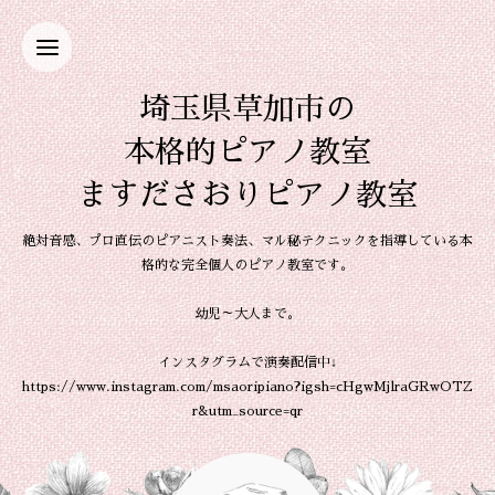
埼玉県草加市の
本格的ピアノ教室
ますださおりピアノ教室
絶対音感、プロ直伝のピアニスト奏法、マル秘テクニックを指導している本
格的な完全個人のピアノ教室です。
幼児～大人まで。
インスタグラムで演奏配信中↓
https://www.instagram.com/msaoripiano?igsh=cHgwMjlraGRwOTZ
r&utm_source=qr