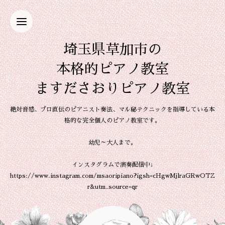
埼玉県草加市の
本格的ピアノ教室
ますださおりピアノ教室
絶対音感、プロ直伝のピアニスト奏法、マル秘テクニックを指導している本
格的な完全個人のピアノ教室です。
幼児～大人まで。
インスタグラムで演奏配信中↓
https://www.instagram.com/msaoripiano?igsh=cHgwMjlraGRwOTZ
r&utm_source=qr